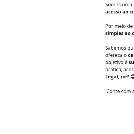
Somos uma 
acesso ao c
Por meio de 
simples ao c
Sabemos que
ofereça o 
ca
objetivo é 
su
prática, ace
Legal, né? 
 Conte com 