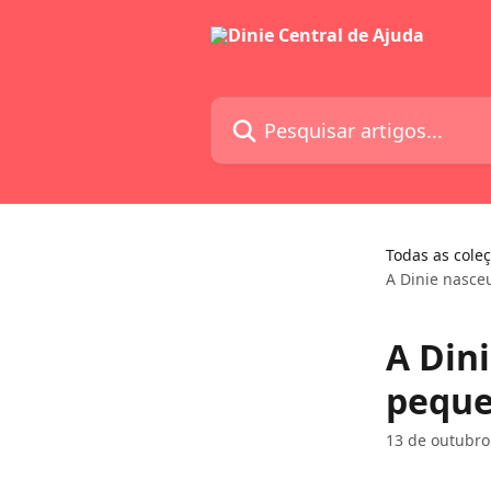
Passar para o conteúdo principal
Pesquisar artigos...
Todas as cole
A Dinie nasce
A Din
peque
13 de outubro