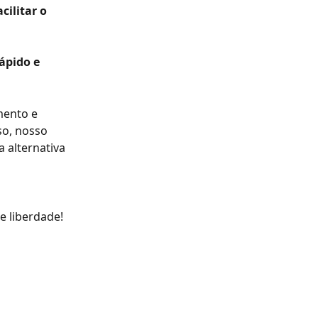
acilitar o 
ápido e 
mento e 
so, nosso 
 alternativa 
e liberdade!