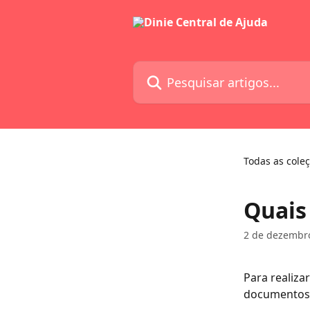
Passar para o conteúdo principal
Pesquisar artigos...
Todas as cole
Quais
2 de dezembr
Para realiza
documentos,