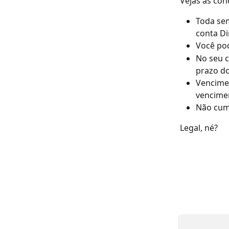
Vejas as con
Toda sem
conta Di
Você pod
No seu c
prazo d
Vencimen
vencime
Não cumu
Legal, né?