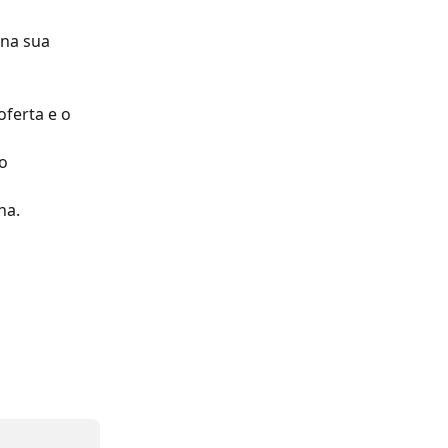
na sua 
ferta e o 
o 
na.