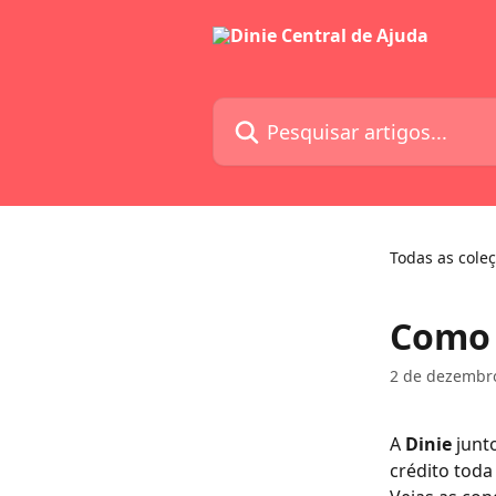
Passar para o conteúdo principal
Pesquisar artigos...
Todas as cole
Como 
2 de dezembr
A 
Dinie 
junt
crédito toda